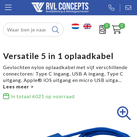
0
0
Relatiegeschenken
Textiel
Versatile 5 in 1 oplaadkabel
Tassen
Gevlochten nylon oplaadkabel met vijf verschillende
connectoren: Type C ingang, USB A ingang, Type C
Sport
uitgang, Apple® iOS uitgang en micro USB uitga
...
Werkkleding
In totaal
6021
op voorraad