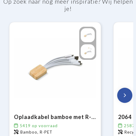
Op zoek naar nog meer inspiratie? Wij helpen
je!
Oplaadkabel bamboe met R-PET
5419
op voorraad
2587
Bamboo, R-PET
Recyc