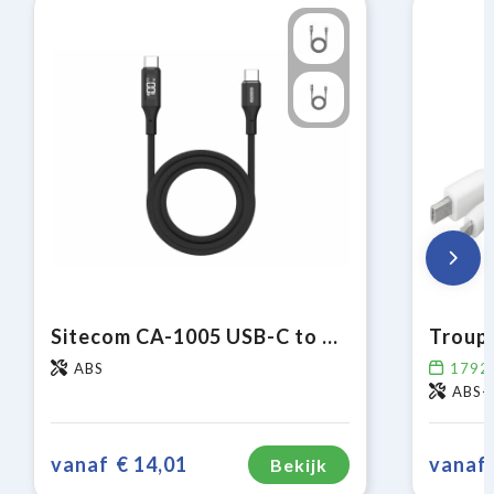
Sitecom CA-1005 USB-C to USB-C Power cable with LED display
ABS
1792
ABS-k
vanaf
€ 14,01
vanaf
Bekijk