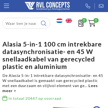
0
0
Relatiegeschenken
Textiel
Alasia 5-in-1 100 cm intrekbare
datasynchronisatie- en 45 W
Tassen
snellaadkabel van gerecycled
Sport
plastic en aluminium
Werkkleding
De Alasia 5-in-1 intrekbare datasynchronisatie- en 45
W snellaadkabel is gemaakt van gerecycled plastic
met een duurzaam en stijlvol element van ge
...
In totaal
20447
op voorraad