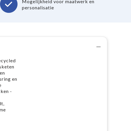
Mogelijkheid voor maatwerk en
personalisatie
ecycled
gsketen
een
sring en
e
kken -
t,
ame