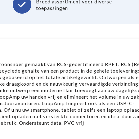
Breed assortiment voor diverse
toepassingen
foonsnoer gemaakt van RCS-gecertificeerd RPET. RCS (R
ecyclede gehalte van een product in de gehele toeleverin
4% gebaseerd op het totale artikelgewicht. Ontworpen als 
e draagkoord en de nauwkeurig vervaardigde verbinding
lanke ontwerp een moderne flair toevoegt aan uw dagelijks
oopAmp uw handen vrij en elimineert het volume in uw za
outdooravonturen. LoopAmp fungeert ook als een USB-C-
Of u nu uw smartphone, tablet of zelfs een laptop oplaad
iënt opladen met versterkte connectoren en ultra-duurz
gebruik. Ondersteunt data. PVC vrij