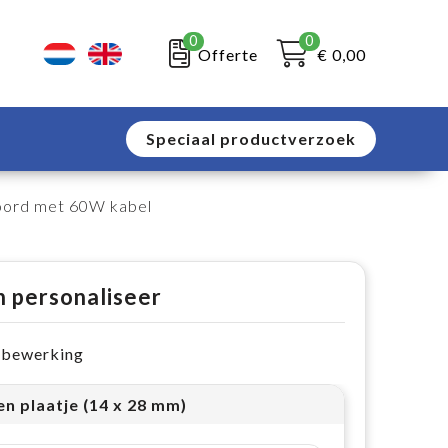
0
0
Offerte
€ 0,00
Speciaal productverzoek
oord met 60W kabel
n personaliseer
e bewerking
n plaatje (14 x 28 mm)