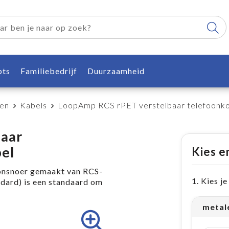
pts
Familiebedrijf
Duurzaamheid
ren
Kabels
LoopAmp RCS rPET verstelbaar telefoonk
aar
el
Kies e
onsnoer gemaakt van RCS-
1. Kies j
dard) is een standaard om
metale