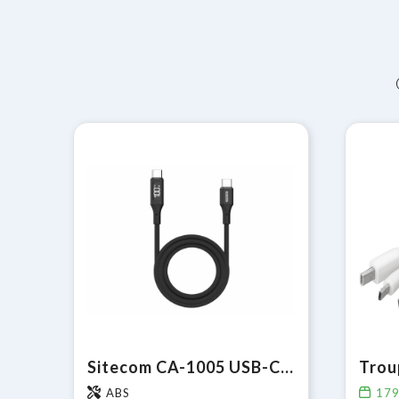
Sitecom CA-1005 USB-C to USB-C Power cable with LED display
ABS
17