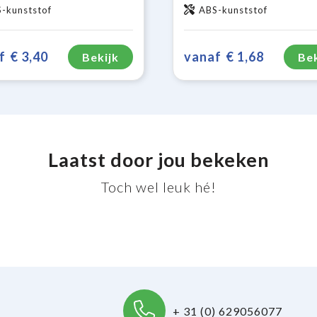
-kunststof
ABS-kunststof
f
€ 3,40
vanaf
€ 1,68
Bekijk
Bek
Laatst door jou bekeken
Toch wel leuk hé!
+ 31 (0) 629056077