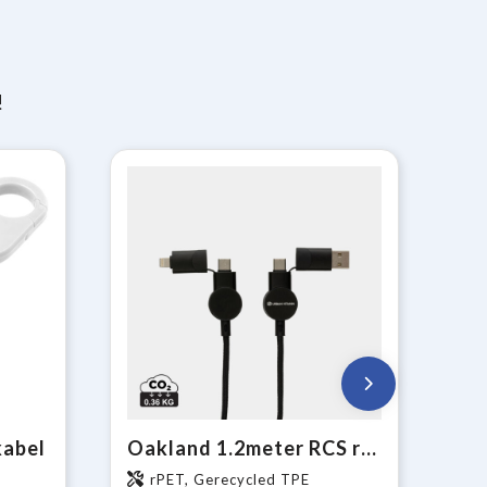
!
kabel
Oakland 1.2meter RCS rplastic 6-in-1 fast charging 45W kabel
rPET, Gerecycled TPE