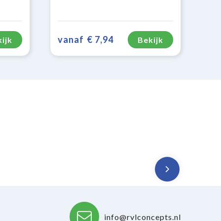
vanaf
€ 7,94
ijk
Bekijk
info@rvlconcepts.nl