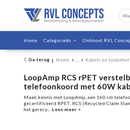
Home
Categorieën
Ontmoet RVL Conce
Ga terug
Home
...
Kabels en toebeho
|
LoopAmp RCS rPET verstelb
telefoonkoord met 60W kab
Maak kennis met LoopAmp, een 160 cm telefo
gecertificeerd RPET. RCS (Recycled Claim Stan
het gerecy
...