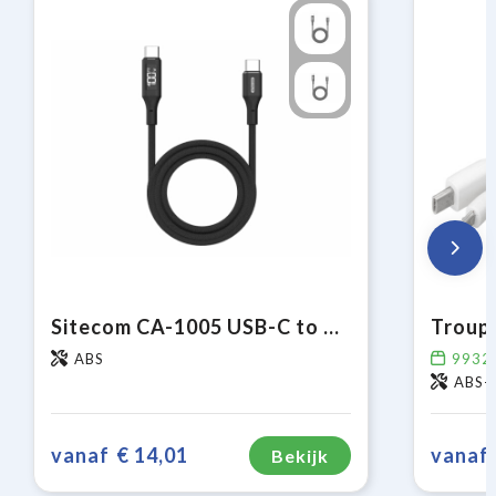
Sitecom CA-1005 USB-C to USB-C Power cable with LED display
ABS
9932
ABS-k
vanaf
€ 14,01
vanaf
Bekijk