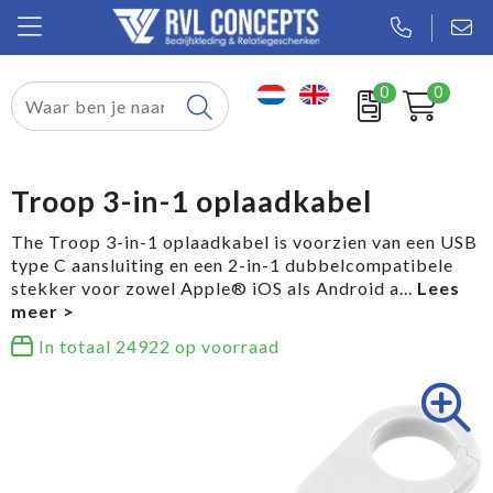
0
0
Relatiegeschenken
Textiel
Troop 3-in-1 oplaadkabel
Tassen
The Troop 3-in-1 oplaadkabel is voorzien van een USB
type C aansluiting en een 2-in-1 dubbelcompatibele
Sport
stekker voor zowel Apple® iOS als Android a
...
Werkkleding
In totaal
24922
op voorraad