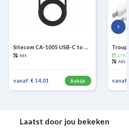
Sitecom CA-1005 USB-C to USB-C Power cable with LED display
ABS
1792
ABS-k
vanaf
€ 14,01
vanaf
Bekijk
Laatst door jou bekeken