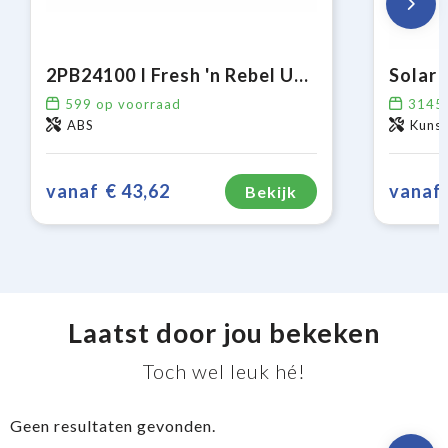
2PB24100 I Fresh 'n Rebel USB-C Powerbank 24000mAh
599
op voorraad
3145
ABS
Kuns
vanaf
€ 43,62
vanaf
Bekijk
Laatst door jou bekeken
Toch wel leuk hé!
Geen resultaten gevonden.