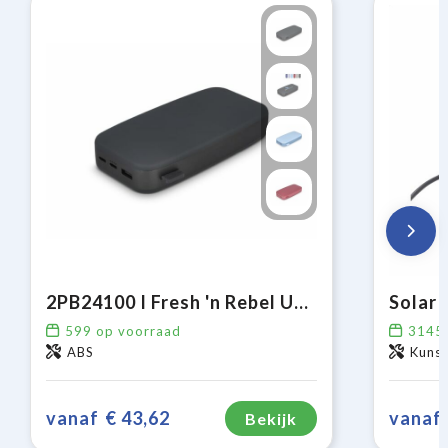
2PB24100 I Fresh 'n Rebel USB-C Powerbank 24000mAh
599
op voorraad
3145
ABS
Kuns
vanaf
€ 43,62
vanaf
Bekijk