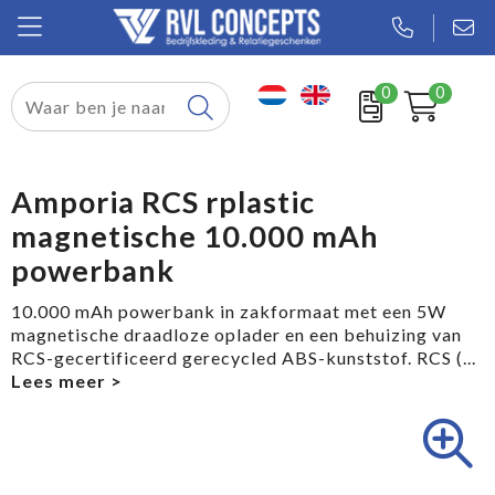
0
0
Relatiegeschenken
Textiel
Amporia RCS rplastic
magnetische 10.000 mAh
Tassen
powerbank
Sport
10.000 mAh powerbank in zakformaat met een 5W
magnetische draadloze oplader en een behuizing van
Werkkleding
RCS-gecertificeerd gerecycled ABS-kunststof. RCS (
...