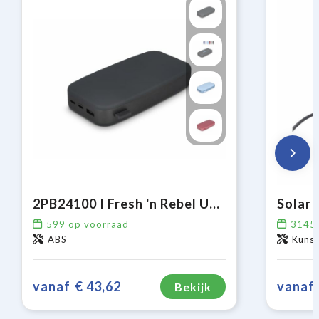
2PB24100 I Fresh 'n Rebel USB-C Powerbank 24000mAh
599
op voorraad
3145
ABS
Kuns
vanaf
€ 43,62
vanaf
Bekijk