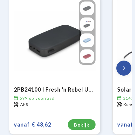
2PB24100 I Fresh 'n Rebel USB-C Powerbank 24000mAh
599
op voorraad
3145
ABS
Kuns
vanaf
€ 43,62
vanaf
Bekijk