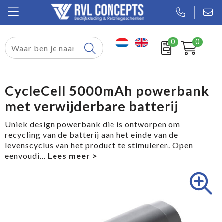
0
0
Relatiegeschenken
Textiel
CycleCell 5000mAh powerbank
met verwijderbare batterij
Tassen
Uniek design powerbank die is ontworpen om
Sport
recycling van de batterij aan het einde van de
levenscyclus van het product te stimuleren. Open
Werkkleding
eenvoudi
...