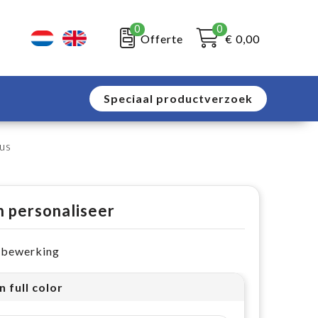
0
0
Offerte
€ 0,00
Speciaal productverzoek
us
n personaliseer
e bewerking
n full color