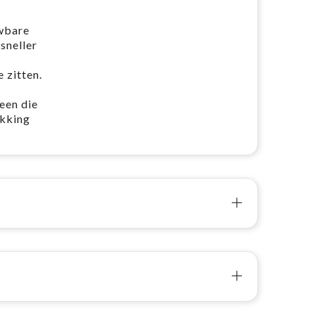
uwbare
sneller
 zitten.
een die
ukking