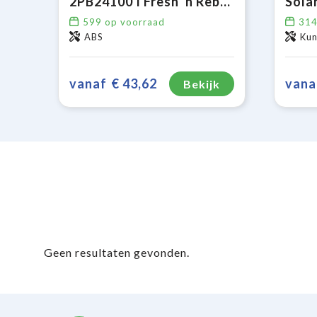
2PB24100 I Fresh 'n Rebel USB-C Powerbank 24000mAh
599
op voorraad
31
ABS
Kun
vanaf
€ 43,62
vana
Bekijk
Geen resultaten gevonden.