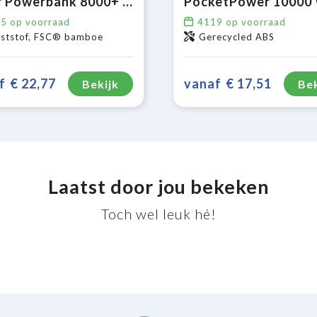
Solar Powerbank 8000+ Wireless Charger externe oplader
45
op voorraad
4119
op voorraad
ststof, FSC® bamboe
Gerecycled ABS
f
€ 22,77
vanaf
€ 17,51
Bekijk
Bek
Laatst door jou bekeken
Toch wel leuk hé!