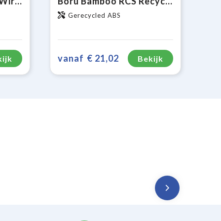
PocketPower 10000 Wireless Powerbank draadloze oplader
Boru Bamboo RCS Recycled ABS Powerbank Wireless Charger
Gerecycled ABS
vanaf
€ 21,02
ijk
Bekijk