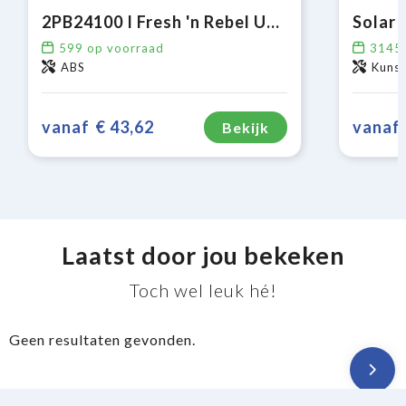
2PB24100 I Fresh 'n Rebel USB-C Powerbank 24000mAh
599
op voorraad
3145
ABS
Kuns
vanaf
€ 43,62
vanaf
Bekijk
Laatst door jou bekeken
Toch wel leuk hé!
Geen resultaten gevonden.