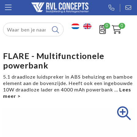
0
0
Relatiegeschenken
Textiel
FLARE - Multifunctionele
powerbank
Tassen
5.1 draadloze luidspreker in ABS behuizing en bamboe
Sport
element aan de bovenzijde. Heeft ook een ingebouwde
10W draadloze lader en 4000 mAh powerbank
...
Werkkleding