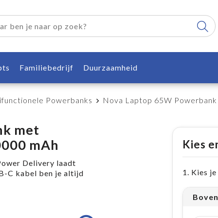
pts
Familiebedrijf
Duurzaamheid
ifunctionele Powerbanks
Nova Laptop 65W Powerbank 
nk met
0000 mAh
Kies e
wer Delivery laadt
1. Kies j
-C kabel ben je altijd
Boven