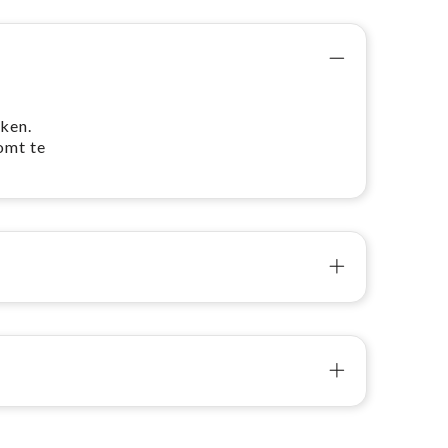
ken.
omt te