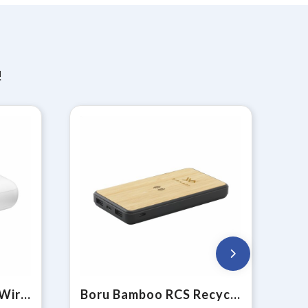
!
PocketPower 10000 Wireless Powerbank draadloze oplader
Boru Bamboo RCS Recycled ABS Powerbank Wireless Charger