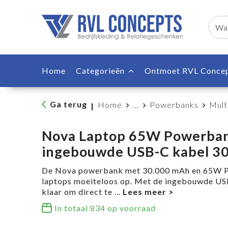
Home
Categorieën
Ontmoet RVL Conce
Ga terug
Home
...
Powerbanks
Mult
|
Nova Laptop 65W Powerba
ingebouwde USB-C kabel 3
De Nova powerbank met 30.000 mAh en 65W Po
laptops moeiteloos op. Met de ingebouwde USB
klaar om direct te
...
In totaal
834
op voorraad