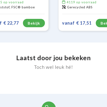
45
op voorraad
4119
op voorraad
ststof, FSC® bamboe
Gerecycled ABS
f
€ 22,77
vanaf
€ 17,51
Bekijk
Bek
Laatst door jou bekeken
Toch wel leuk hé!