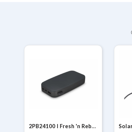
2PB24100 I Fresh 'n Rebel USB-C Powerbank 24000mAh