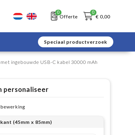
0
0
Offerte
€ 0,00
Speciaal productverzoek
met ingebouwde USB-C kabel 30000 mAh
n personaliseer
e bewerking
kant (45mm x 85mm)