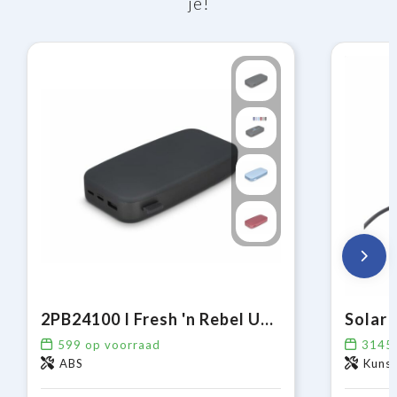
je!
2PB24100 I Fresh 'n Rebel USB-C Powerbank 24000mAh
599
op voorraad
3145
ABS
Kuns