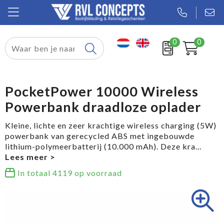
0
0
Relatiegeschenken
Textiel
PocketPower 10000 Wireless
Powerbank draadloze oplader
Tassen
Kleine, lichte en zeer krachtige wireless charging (5W)
Sport
powerbank van gerecycled ABS met ingebouwde
lithium-polymeerbatterij (10.000 mAh). Deze kra
...
Werkkleding
In totaal
4119
op voorraad