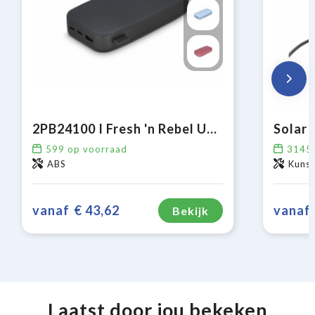
2PB24100 I Fresh 'n Rebel USB-C Powerbank 24000mAh
599
op voorraad
3145
ABS
Kuns
vanaf
€ 43,62
vanaf
Bekijk
Laatst door jou bekeken