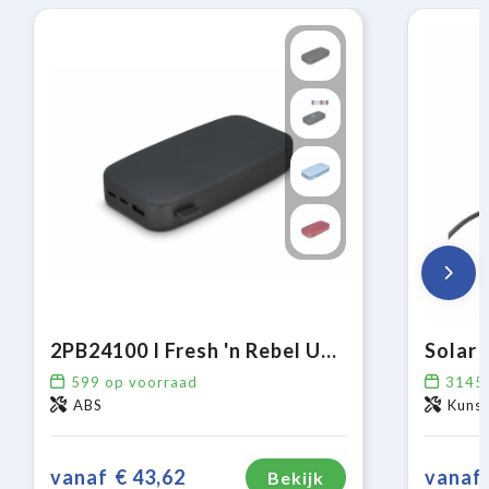
2PB24100 I Fresh 'n Rebel USB-C Powerbank 24000mAh
599
op voorraad
3145
ABS
Kuns
vanaf
€ 43,62
vanaf
Bekijk