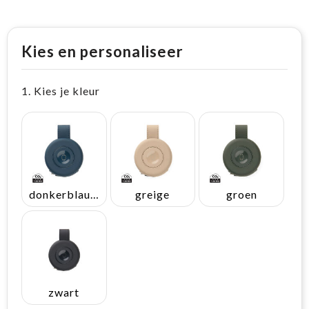
Kies en personaliseer
1. Kies je kleur
donkerblauw
greige
groen
zwart