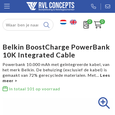
0
0
Relatiegeschenken
Textiel
Belkin BoostCharge PowerBank
10K Integrated Cable
Tassen
Powerbank 10.000 mAh met geïntegreerde kabel, van
Sport
het merk Belkin. De behuizing (exclusief de kabel) is
gemaakt van 72% gerecyclede materialen. Met
...
Werkkleding
In totaal
101
op voorraad