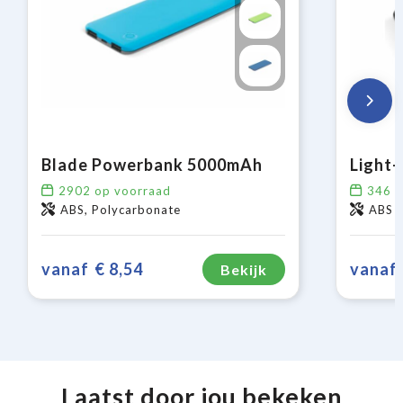
Blade Powerbank 5000mAh
2902
op voorraad
346
o
ABS, Polycarbonate
ABS
vanaf
€ 8,54
vanaf
Bekijk
Laatst door jou bekeken