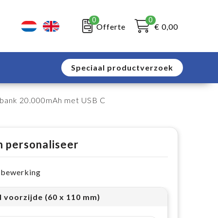
0
0
Offerte
€ 0,00
Speciaal productverzoek
erbank 20.000mAh met USB C
n personaliseer
e bewerking
l voorzijde (60 x 110 mm)