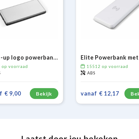
Light-up logo powerbank 4000mAh
6
op voorraad
15512
op voorraad
S
ABS
f
€ 9,00
vanaf
€ 12,17
Bekijk
Bek
Laatst door jou bekeken