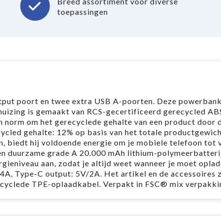
Breed assortiment voor diverse
toepassingen
put poort en twee extra USB A-poorten. Deze powerbank
ehuizing is gemaakt van RCS-gecertificeerd gerecycled AB
en norm om het gerecyclede gehalte van een product door d
cycled gehalte: 12% op basis van het totale productgewich
 biedt hij voldoende energie om je mobiele telefoon tot v
en duurzame grade A 20.000 mAh lithium-polymeerbatteri
gieniveau aan, zodat je altijd weet wanneer je moet oplad
A, Type-C output: 5V/2A. Het artikel en de accessoires z
recyclede TPE-oplaadkabel. Verpakt in FSC® mix verpakki