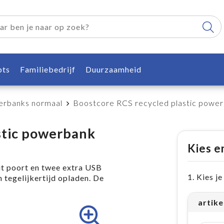
pts
Familiebedrijf
Duurzaamheid
rbanks normaal
Boostcore RCS recycled plastic pow
stic powerbank
Kies e
 poort en twee extra USB
1. Kies j
tegelijkertijd opladen. De
artike