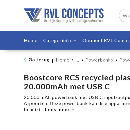
Home
Categorieën
Ontmoet RVL Conce
Ga terug
Home
...
Powerbanks
Powe
|
Boostcore RCS recycled pla
20.000mAh met USB C
20.000 mAh powerbank met USB C input/output
A-poorten. Deze powerbank kan drie apparaten 
behuizi
...