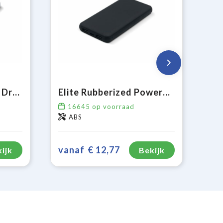
Elite Powerbank met Draadloze Oplader 8000mAh
Elite Rubberized Powerbank 8000mAh
16645
op voorraad
ABS
vanaf
€ 12,77
ijk
Bekijk