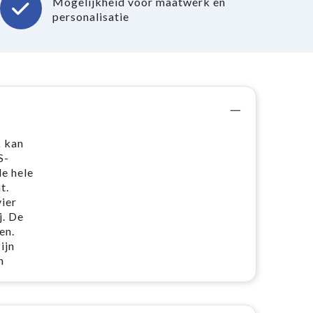
Mogelijkheid voor maatwerk en
personalisatie
 kan
S-
e hele
t.
ier
j. De
en.
ijn
n