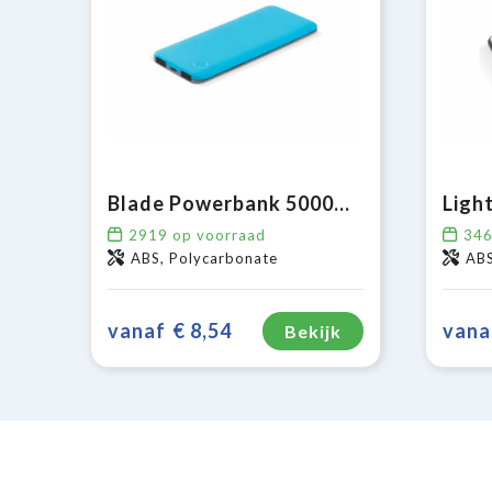
Blade Powerbank 5000mAh
2919
op voorraad
34
ABS, Polycarbonate
AB
vanaf
€ 8,54
vana
Bekijk