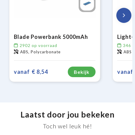
Blade Powerbank 5000mAh
2902
op voorraad
346
o
ABS, Polycarbonate
ABS
vanaf
€ 8,54
vanaf
Bekijk
Laatst door jou bekeken
Toch wel leuk hé!