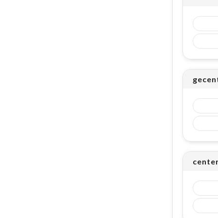
gecent
center