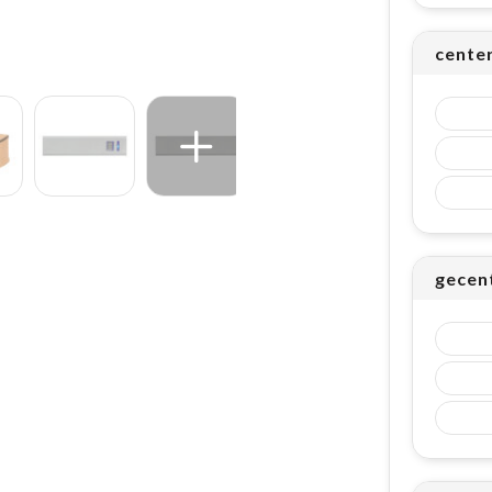
cente
gecent