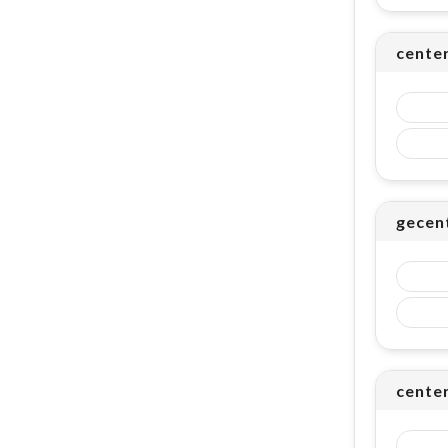
cente
gecent
cente