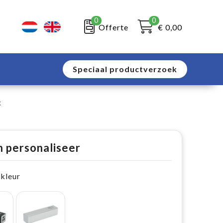
0
0
Offerte
€ 0,00
Speciaal productverzoek
k
n personaliseer
 kleur