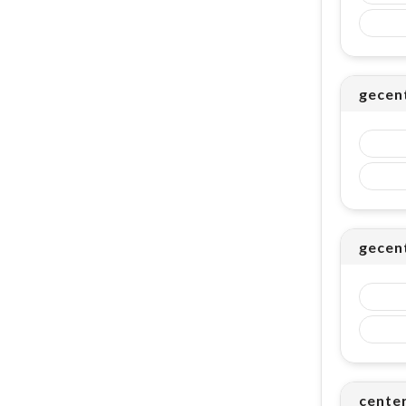
gecent
gecent
cente