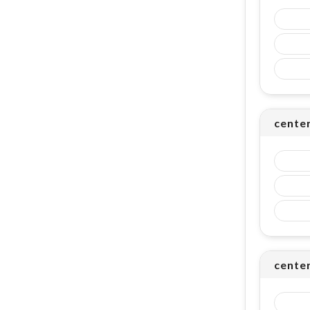
cente
cente