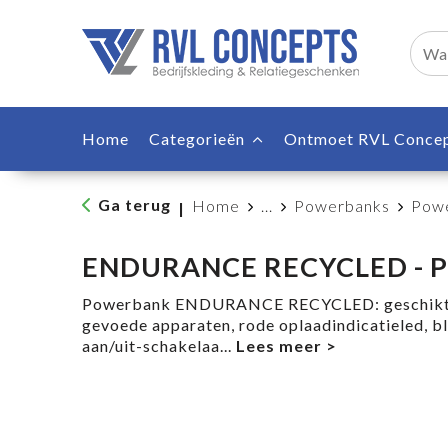
Home
Categorieën
Ontmoet RVL Conce
Ga terug
Home
...
Powerbanks
Powe
|
ENDURANCE RECYCLED - P
Powerbank ENDURANCE RECYCLED: geschikt 
gevoede apparaten, rode oplaadindicatieled, bl
aan/uit-schakelaa
...