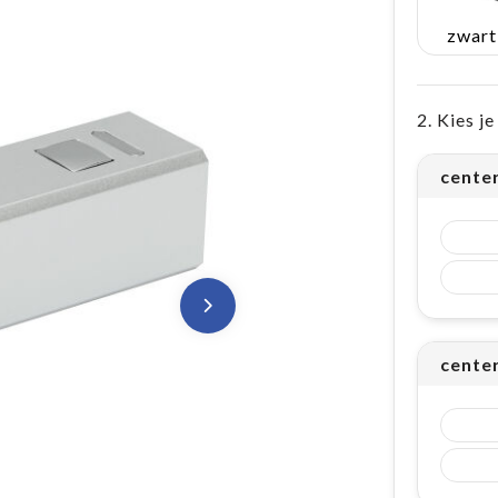
zwart
2. Kies j
center
cente