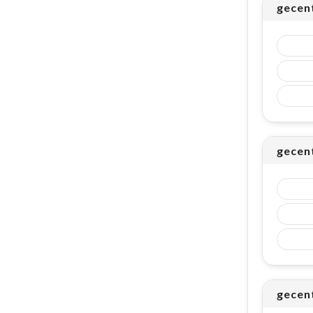
gecen
gecent
gecent