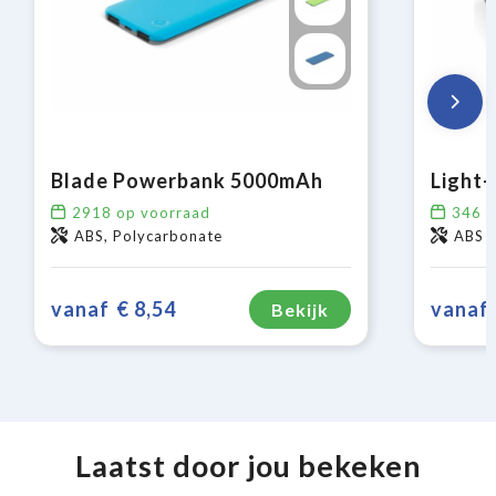
Blade Powerbank 5000mAh
2918
op voorraad
346
o
ABS, Polycarbonate
ABS
vanaf
€ 8,54
vanaf
Bekijk
Laatst door jou bekeken