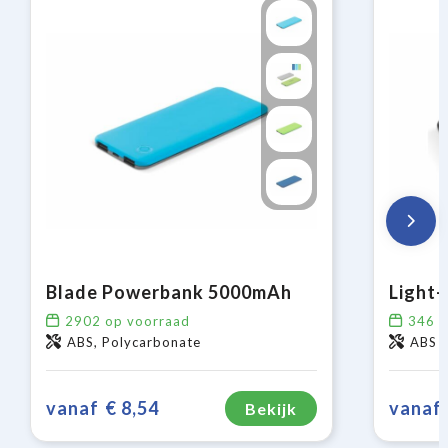
Blade Powerbank 5000mAh
2902
op voorraad
346
o
ABS, Polycarbonate
ABS
vanaf
€ 8,54
vanaf
Bekijk