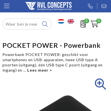
0
0
Relatiegeschenken
Textiel
POCKET POWER - Powerbank
Tassen
Powerbank POCKET POWER: geschikt voor
smartphones en USB-apparaten, twee USB type A
Sport
poorten (uitgang), één USB type C poort (uitgang en
ingang) en
...
Werkkleding