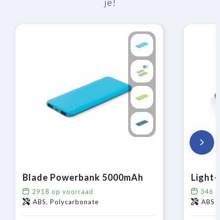
je!
Blade Powerbank 5000mAh
2918
op voorraad
346
o
ABS, Polycarbonate
ABS