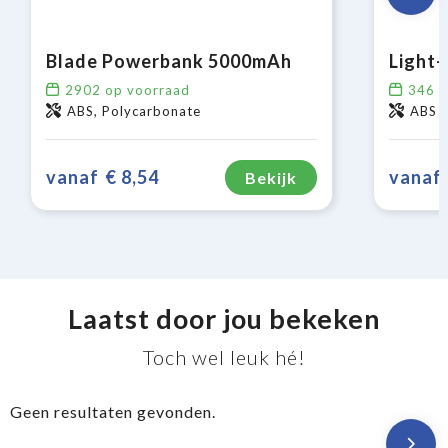
Blade Powerbank 5000mAh
2902
op voorraad
346
o
ABS, Polycarbonate
ABS
vanaf
€ 8,54
vanaf
Bekijk
Laatst door jou bekeken
Toch wel leuk hé!
Geen resultaten gevonden.