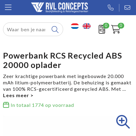
0
0
Relatiegeschenken
Textiel
Powerbank RCS Recycled ABS
20000 oplader
Tassen
Zeer krachtige powerbank met ingebouwde 20.000
Sport
mAh litium-polymeerbatterij. De behuizing is gemaakt
van 100% RCS-gecertificeerd gereycled ABS. Met
...
Werkkleding
In totaal
1774
op voorraad