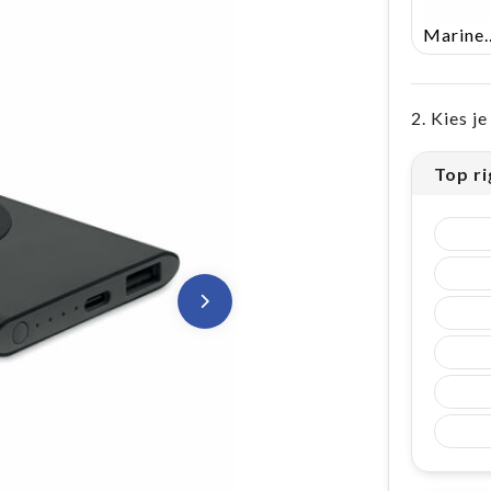
Marin
2. Kies j
Top r