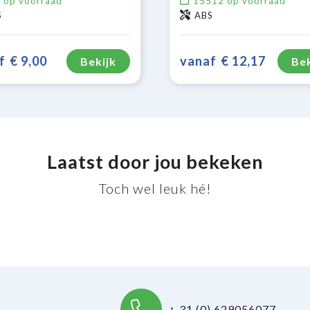
6
op voorraad
15512
op voorraad
S
ABS
f
€ 9,00
vanaf
€ 12,17
Bekijk
Bek
Laatst door jou bekeken
Toch wel leuk hé!
+ 31 (0) 629056077