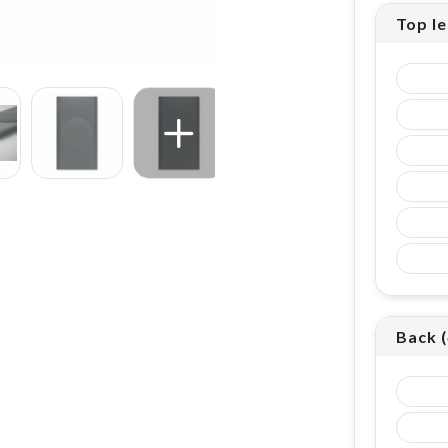
Top l
Back 