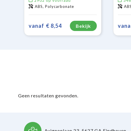
2902
op voorraad
34
ABS, Polycarbonate
AB
vanaf
€ 8,54
vana
Bekijk
Geen resultaten gevonden.
Avignonlaan 23, 5627 GA Eindhoven