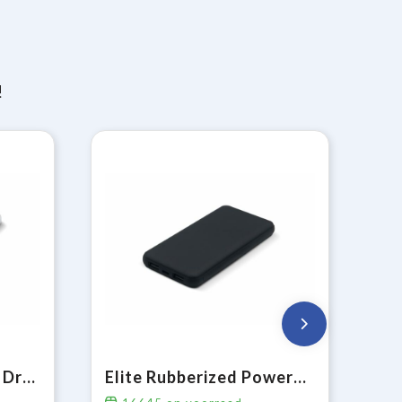
!
Elite Powerbank met Draadloze Oplader 8000mAh
Elite Rubberized Powerbank 8000mAh