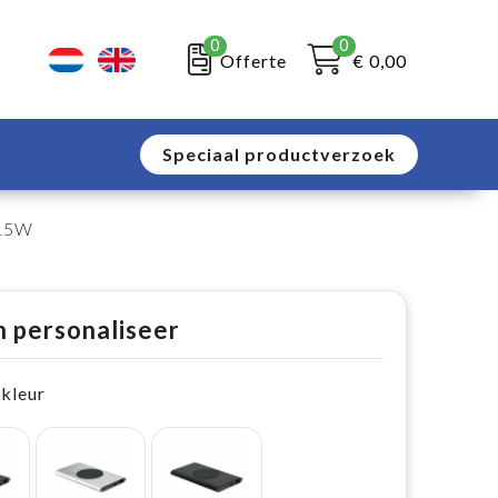
0
0
Offerte
€ 0,00
Speciaal productverzoek
 15W
n personaliseer
 kleur