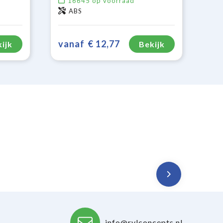
16645
op voorraad
ABS
vanaf
€ 12,77
ijk
Bekijk
info@rvlconcepts.nl