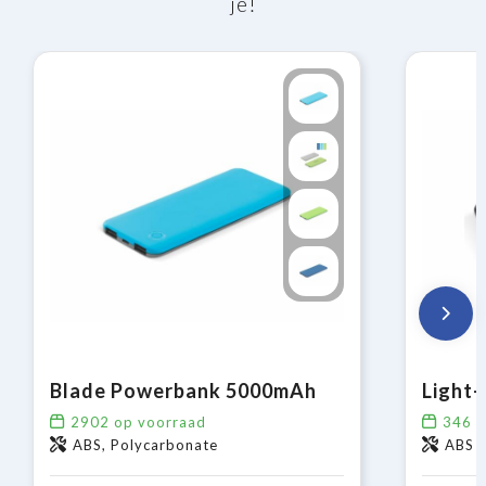
je!
Blade Powerbank 5000mAh
2902
op voorraad
346
o
ABS, Polycarbonate
ABS