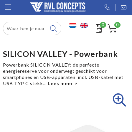
0
0
Relatiegeschenken
Textiel
SILICON VALLEY - Powerbank
Tassen
Powerbank SILICON VALLEY: de perfecte
energiereserve voor onderweg: geschikt voor
Sport
smartphones en USB-apparaten, incl. USB-kabel met
USB TYP C stekk
...
Werkkleding