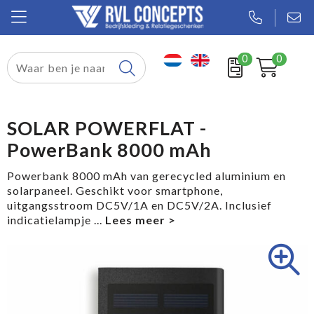
0
0
Relatiegeschenken
Textiel
SOLAR POWERFLAT -
PowerBank 8000 mAh
Tassen
Powerbank 8000 mAh van gerecycled aluminium en
Sport
solarpaneel. Geschikt voor smartphone,
uitgangsstroom DC5V/1A en DC5V/2A. Inclusief
Werkkleding
indicatielampje
...