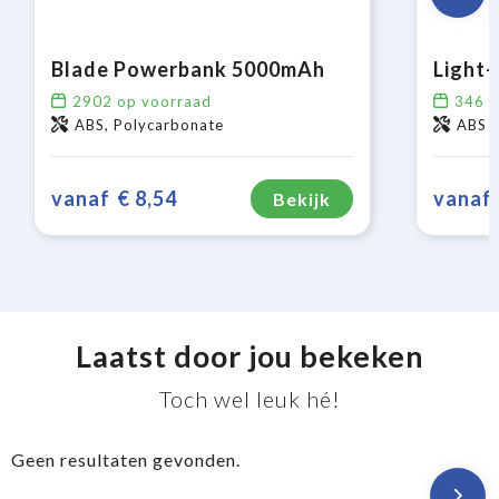
Blade Powerbank 5000mAh
2902
op voorraad
346
o
ABS, Polycarbonate
ABS
vanaf
€ 8,54
vanaf
Bekijk
Laatst door jou bekeken
Toch wel leuk hé!
Geen resultaten gevonden.