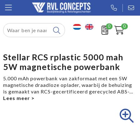
0
0
Relatiegeschenken
Textiel
Stellar RCS rplastic 5000 mah
5W magnetische powerbank
Tassen
5.000 mAh powerbank van zakformaat met een 5W
Sport
magnetische draadloze oplader, waarbij de behuizing
is gemaakt van RCS-gecertificeerd gerecycled ABS-
...
Werkkleding