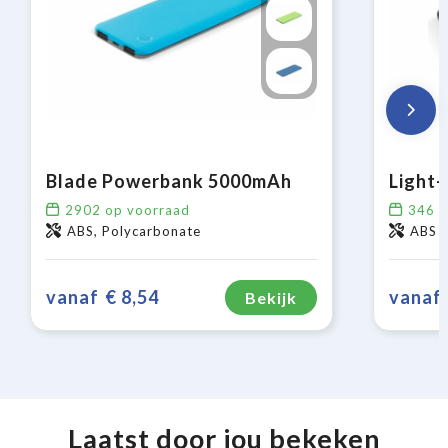
Blade Powerbank 5000mAh
2902
op voorraad
346
o
ABS, Polycarbonate
ABS
vanaf
€ 8,54
vanaf
Bekijk
Laatst door jou bekeken