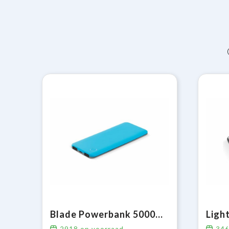
Blade Powerbank 5000mAh
2918
op voorraad
34