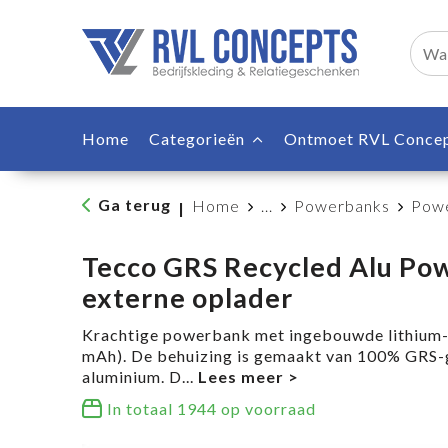
Home
Categorieën
Ontmoet RVL Conce
Ga terug
Home
...
Powerbanks
Powe
|
Tecco GRS Recycled Alu Po
externe oplader
Krachtige powerbank met ingebouwde lithium-
mAh). De behuizing is gemaakt van 100% GRS-g
aluminium. D
...
In totaal
1944
op voorraad