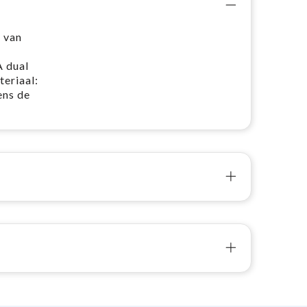
 van
A dual
eriaal:
ens de