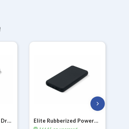
!
Elite Powerbank met Draadloze Oplader 8000mAh
Elite Rubberized Powerbank 8000mAh
16645
op voorraad