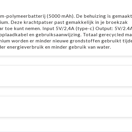
m-polymeerbatterij (5000 mAh). De behuizing is gemaakt
um. Deze krachtpatser past gemakkelijk in je broekzak
r toe kunt nemen. Input 5V/2,4A (type-c) Output: 5V/2.4
oplaadkabel en gebruiksaanwijzing. Totaal gerecycled mat
nium worden er minder nieuwe grondstoffen gebruikt tijd
der energieverbruik en minder gebruik van water.