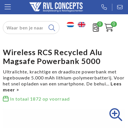
0
0
Relatiegeschenken
Textiel
Wireless RCS Recycled Alu
Magsafe Powerbank 5000
Tassen
Ultralichte, krachtige en draadloze powerbank met
Sport
ingebouwde 5.000 mAh lithium-polymeerbatterij. Voor
het snel opladen van een smartphone. De behui
...
Werkkleding
In totaal
1872
op voorraad