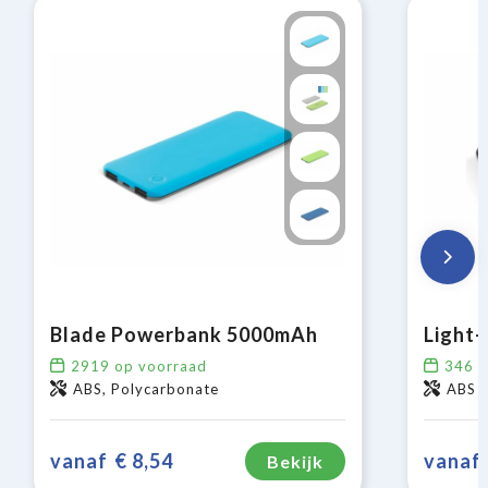
Blade Powerbank 5000mAh
2919
op voorraad
346
o
ABS, Polycarbonate
ABS
vanaf
€ 8,54
vanaf
Bekijk