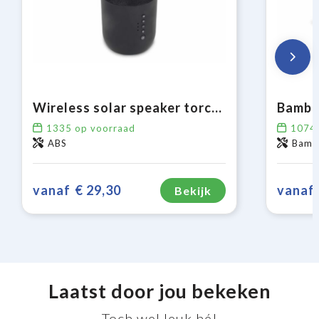
Wireless solar speaker torch 2x5W IPX6
Bambo
1335
op voorraad
1074
ABS
Bambo
vanaf
€ 29,30
vanaf
Bekijk
Laatst door jou bekeken
Toch wel leuk hé!