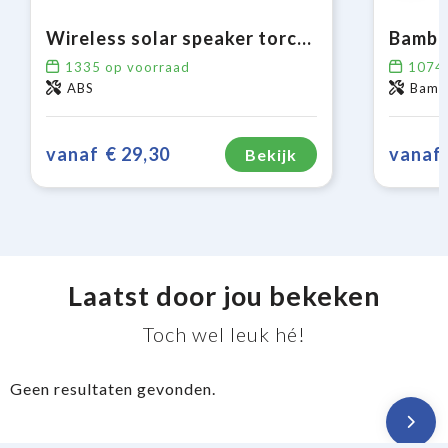
Wireless solar speaker torch 2x5W IPX6
Bambo
1335
op voorraad
1074
ABS
Bambo
vanaf
€ 29,30
vanaf
Bekijk
Laatst door jou bekeken
Toch wel leuk hé!
Geen resultaten gevonden.