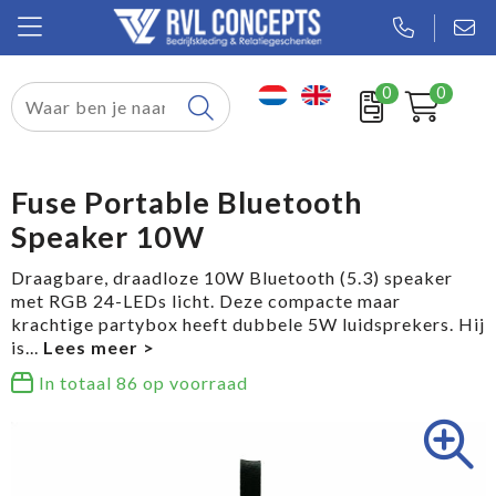
0
0
Relatiegeschenken
Textiel
Fuse Portable Bluetooth
Speaker 10W
Tassen
Draagbare, draadloze 10W Bluetooth (5.3) speaker
Sport
met RGB 24-LEDs licht. Deze compacte maar
krachtige partybox heeft dubbele 5W luidsprekers. Hij
Werkkleding
is
...
In totaal
86
op voorraad