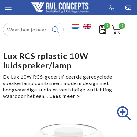
0
0
Relatiegeschenken
Textiel
Lux RCS rplastic 10W
luidspreker/lamp
Tassen
De Lux 10W RCS-gecertificeerde gerecyclede
Sport
speakerlamp combineert modern design met
hoogwaardige audio en veelzijdige verlichting,
Werkkleding
waardoor het een
...