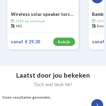
Wireless solar speaker torch 2x5W IPX6
Bambo
1335
op voorraad
1074
ABS
Bambo
vanaf
€ 29,30
vanaf
Bekijk
Laatst door jou bekeken
Toch wel leuk hé!
Geen resultaten gevonden.