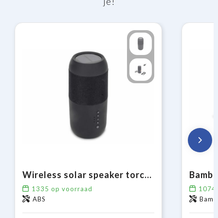
je!
Wireless solar speaker torch 2x5W IPX6
Bambo
1335
op voorraad
1074
ABS
Bambo