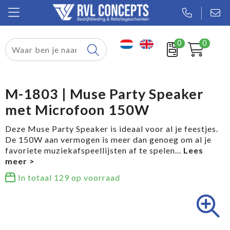
0
0
Relatiegeschenken
Textiel
M-1803 | Muse Party Speaker
met Microfoon 150W
Tassen
Deze Muse Party Speaker is ideaal voor al je feestjes.
Sport
De 150W aan vermogen is meer dan genoeg om al je
favoriete muziekafspeellijsten af te spelen
...
Werkkleding
In totaal
129
op voorraad