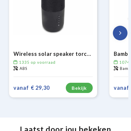
Wireless solar speaker torch 2x5W IPX6
Bambo
1335
op voorraad
1074
ABS
Bambo
vanaf
€ 29,30
vanaf
Bekijk
Laatst door jou bekeken