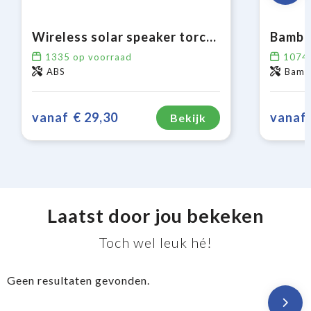
Wireless solar speaker torch 2x5W IPX6
Bambo
1335
op voorraad
1074
ABS
Bambo
vanaf
€ 29,30
vanaf
Bekijk
Laatst door jou bekeken
Toch wel leuk hé!
Geen resultaten gevonden.