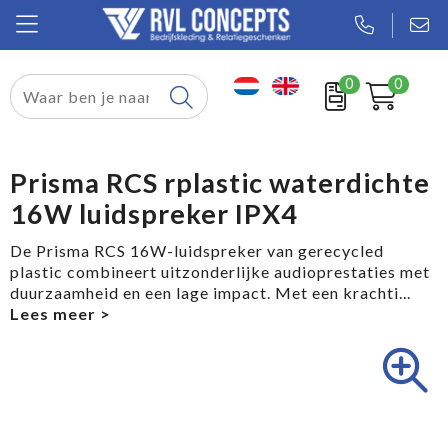
0
0
Relatiegeschenken
Textiel
Prisma RCS rplastic waterdichte
16W luidspreker IPX4
Tassen
De Prisma RCS 16W-luidspreker van gerecycled
Sport
plastic combineert uitzonderlijke audioprestaties met
duurzaamheid en een lage impact. Met een krachti
...
Werkkleding