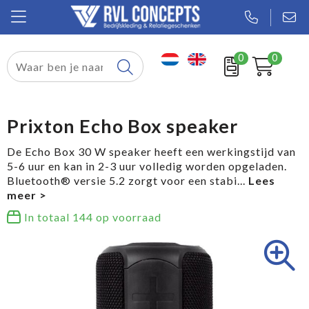
0
0
Relatiegeschenken
Textiel
Prixton Echo Box speaker
Tassen
De Echo Box 30 W speaker heeft een werkingstijd van
5-6 uur en kan in 2-3 uur volledig worden opgeladen.
Sport
Bluetooth® versie 5.2 zorgt voor een stabi
...
Werkkleding
In totaal
144
op voorraad