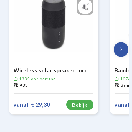
Wireless solar speaker torch 2x5W IPX6
Bambo
1335
op voorraad
1074
ABS
Bambo
vanaf
€ 29,30
vanaf
Bekijk