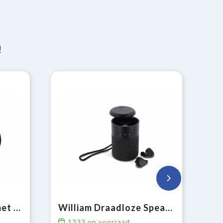
!
Draadloze Speaker met schouderband 20W
William Draadloze Speaker met TWS oordopjes
1333
op voorraad