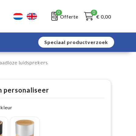
0
0
Offerte
€ 0,00
Speciaal productverzoek
dloze luidsprekers
n personaliseer
 kleur