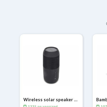
Wireless solar speaker torch 2x5W IPX6
Bamb
1335
op voorraad
10