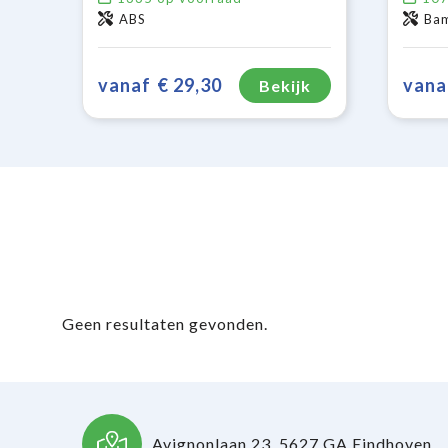
ABS
Bam
vanaf
€ 29,30
vana
Bekijk
Geen resultaten gevonden.
Avignonlaan 23, 5627 GA Eindhoven