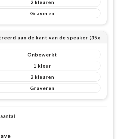
2
Graveren
treerd aan de kant van de speaker (35x15mm (5cm²))
Onbewerkt
1
2
Graveren
 aantal
gave