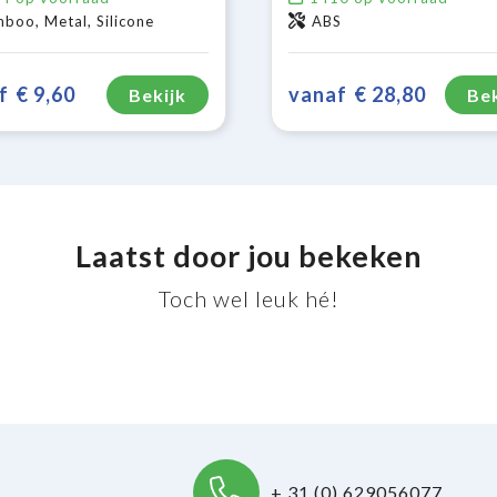
boo, Metal, Silicone
ABS
f
€ 9,60
vanaf
€ 28,80
Bekijk
Bek
Laatst door jou bekeken
Toch wel leuk hé!
+ 31 (0) 629056077