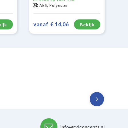
ABS, Polyester
vanaf
€ 14,06
ijk
Bekijk
info@rvlconcepts.nl