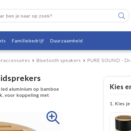
pts
Familiebedrijf
Duurzaamheid
raccessoires
Bluetooth speakers
PURE SOUND - Draa
idsprekers
Kies e
cled aluminium op bamboe
k, voor koppeling met
1. Kies je