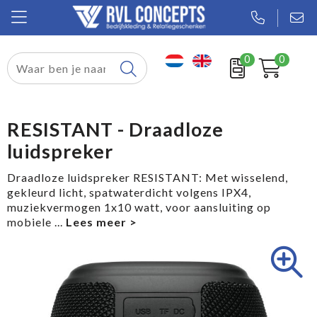
0
0
Relatiegeschenken
Textiel
RESISTANT - Draadloze
luidspreker
Tassen
Draadloze luidspreker RESISTANT: Met wisselend,
Sport
gekleurd licht, spatwaterdicht volgens IPX4,
muziekvermogen 1x10 watt, voor aansluiting op
Werkkleding
mobiele
...