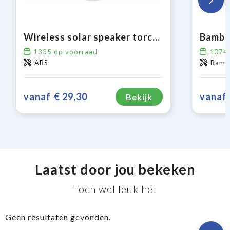
Wireless solar speaker torch 2x5W IPX6
Bambo
1335
op voorraad
1074
ABS
Bambo
vanaf
€ 29,30
vanaf
Bekijk
Laatst door jou bekeken
Toch wel leuk hé!
Geen resultaten gevonden.