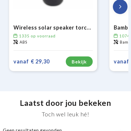
Wireless solar speaker torch 2x5W IPX6
Bambo
1335
op voorraad
1074
ABS
Bambo
vanaf
€ 29,30
vanaf
Bekijk
Laatst door jou bekeken
Toch wel leuk hé!
Geen resultaten gevonden.