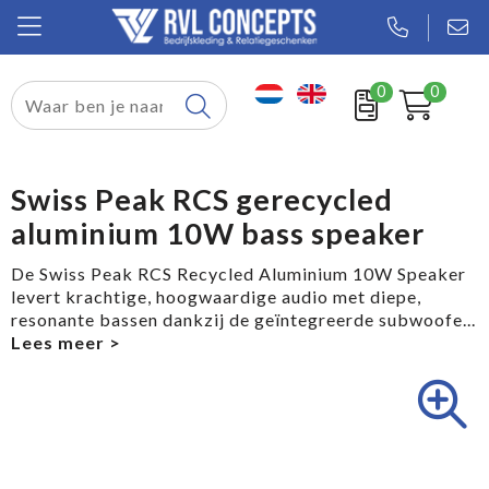
0
0
Relatiegeschenken
Textiel
Swiss Peak RCS gerecycled
aluminium 10W bass speaker
Tassen
De Swiss Peak RCS Recycled Aluminium 10W Speaker
Sport
levert krachtige, hoogwaardige audio met diepe,
resonante bassen dankzij de geïntegreerde subwoofe
...
Werkkleding