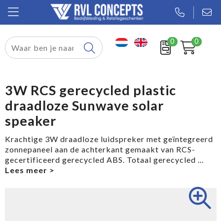
0
0
Relatiegeschenken
Textiel
3W RCS gerecycled plastic
draadloze Sunwave solar
Tassen
speaker
Sport
Krachtige 3W draadloze luidspreker met geïntegreerd
zonnepaneel aan de achterkant gemaakt van RCS-
Werkkleding
gecertificeerd gerecycled ABS. Totaal gerecycled
...