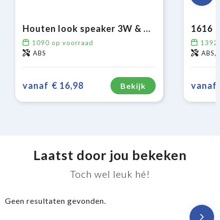
Houten look speaker 3W & draadloos laadstation 5W
1090
op voorraad
1392
ABS
ABS, 
vanaf
€ 16,98
vanaf
Bekijk
Laatst door jou bekeken
Toch wel leuk hé!
Geen resultaten gevonden.