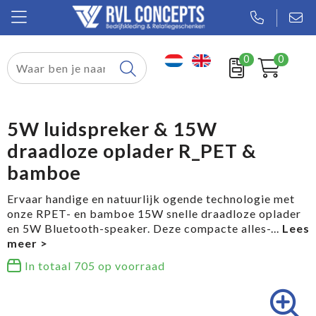
0
0
Relatiegeschenken
Textiel
5W luidspreker & 15W
draadloze oplader R_PET &
Tassen
bamboe
Sport
Ervaar handige en natuurlijk ogende technologie met
onze RPET- en bamboe 15W snelle draadloze oplader
Werkkleding
en 5W Bluetooth-speaker. Deze compacte alles-
...
In totaal
705
op voorraad