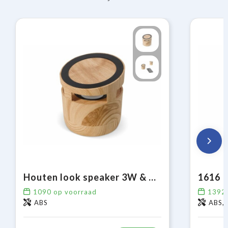
Houten look speaker 3W & draadloos laadstation 5W
1090
op voorraad
1392
ABS
ABS, 