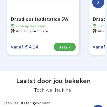
Draadloos laadstation 5W
2266
op voorraad
50
op
ABS, Polycarbonate
ABS
vanaf
€ 4,14
vanaf
Bekijk
Laatst door jou bekeken
Toch wel leuk hé!
Geen resultaten gevonden.