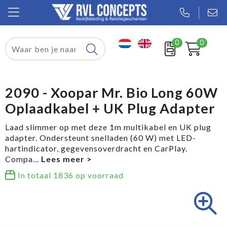
0
0
Relatiegeschenken
Textiel
2090 - Xoopar Mr. Bio Long 60W
Oplaadkabel + UK Plug Adapter
Tassen
Laad slimmer op met deze 1m multikabel en UK plug
Sport
adapter. Ondersteunt snelladen (60 W) met LED-
hartindicator, gegevensoverdracht en CarPlay.
Werkkleding
Compa
...
In totaal
1836
op voorraad