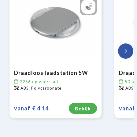
Draadloos laadstation 5W
2266
op voorraad
50
op
ABS, Polycarbonate
ABS
vanaf
€ 4,14
vanaf
Bekijk