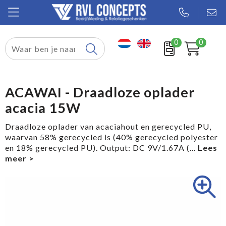
0
0
Relatiegeschenken
Textiel
ACAWAI - Draadloze oplader
acacia 15W
Tassen
Draadloze oplader van acaciahout en gerecycled PU,
Sport
waarvan 58% gerecycled is (40% gerecycled polyester
en 18% gerecycled PU). Output: DC 9V/1.67A (
...
Werkkleding