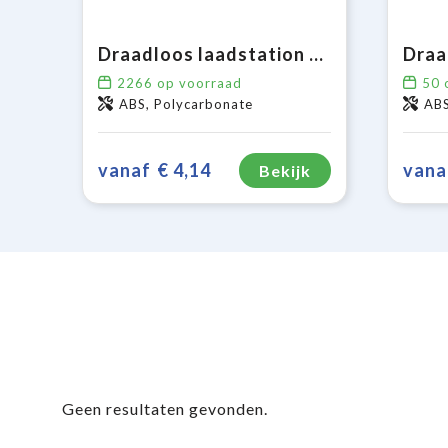
Draadloos laadstation 5W
2266
op voorraad
50
o
ABS, Polycarbonate
AB
vanaf
€ 4,14
vana
Bekijk
Geen resultaten gevonden.