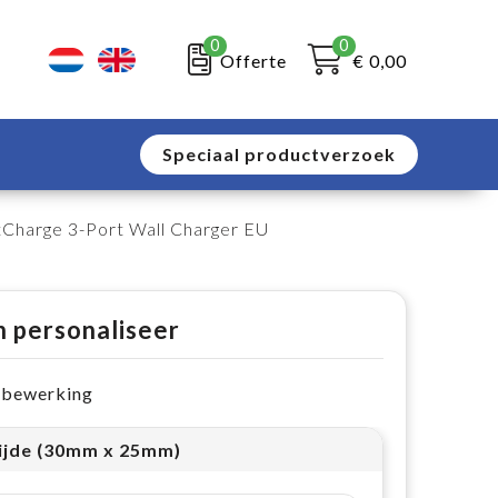
0
0
Offerte
€ 0,00
Speciaal productverzoek
tCharge 3-Port Wall Charger EU
n personaliseer
e bewerking
ijde (30mm x 25mm)