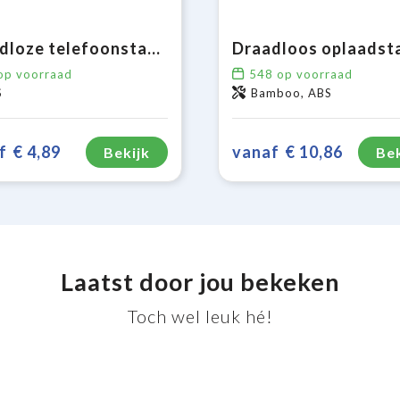
Draadloze telefoonstandaard 5W
p voorraad
548
op voorraad
S
Bamboo, ABS
f
€ 4,89
vanaf
€ 10,86
Bekijk
Bek
Laatst door jou bekeken
Toch wel leuk hé!