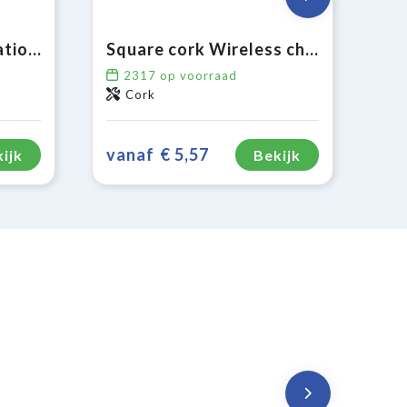
Draadloos oplaadstation bamboe 5W
Square cork Wireless charger 5W
2317
op voorraad
Cork
vanaf
€ 5,57
ijk
Bekijk