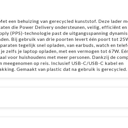
et een behuizing van gerecycled kunststof. Deze lader m
ten die Power Delivery ondersteunen, veilig, efficiënt en
ly (PPS)-technologie past de uitgangsspanning dynamis
en. Bij gebruik van drie poorten levert één poort tot 25
araten tegelijk snel opladen, van earbuds, watch en telef
n je zelfs je laptop opladen, met een vermogen tot 67W. Eé
deaal voor huishoudens met meer personen. Dankzij de com
n meegenomen op reis. Inclusief USB-C/USB-C kabel en
akking. Gemaakt van plastic dat na gebruik is gerecycled.