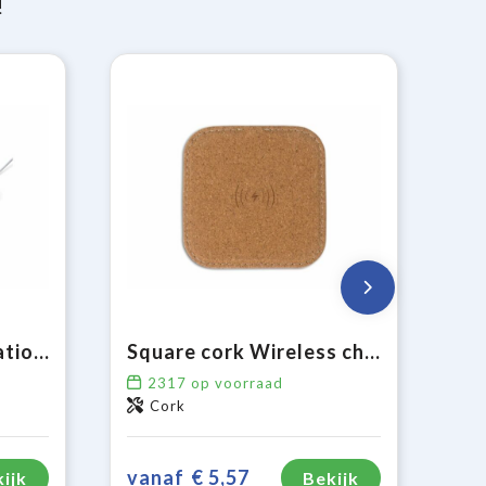
!
Draadloos oplaadstation bamboe 5W
Square cork Wireless charger 5W
2317
op voorraad
Cork
vanaf
€ 5,57
ijk
Bekijk