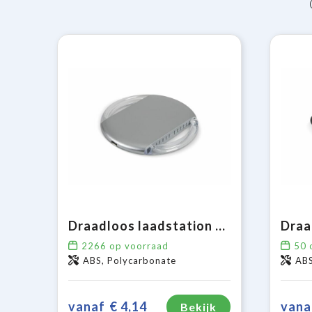
Draadloos laadstation 5W
2266
op voorraad
50
o
ABS, Polycarbonate
AB
vanaf
€ 4,14
vana
Bekijk