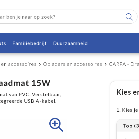
pts
Familiebedrijf
Duurzaamheid
 en accessoires
Opladers en accessoires
CARPA - Dra
plaadmat 15W
Kies e
mat van PVC. Verstelbaar,
tegreerde USB A-kabel,
1. Kies j
Top (