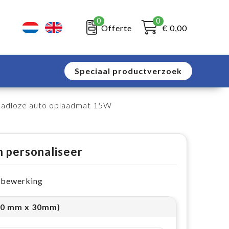
0
0
Offerte
€ 0,00
Speciaal productverzoek
adloze auto oplaadmat 15W
n personaliseer
e bewerking
30 mm x 30mm)