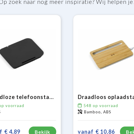
Op zoek naar nog meer inspiratie? Wij helpen je
Draadloze telefoonstandaard 5W
p voorraad
548
op voorraad
S
Bamboo, ABS
f
€ 4,89
vanaf
€ 10,86
Bekijk
Bek