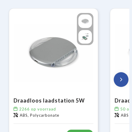
Draadloos laadstation 5W
2266
op voorraad
50
op
ABS, Polycarbonate
ABS