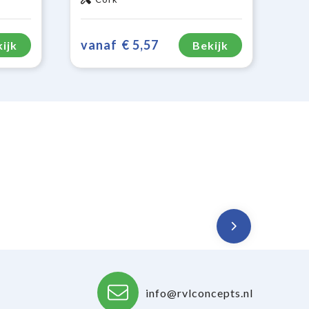
vanaf
€ 5,57
ijk
Bekijk
info@rvlconcepts.nl