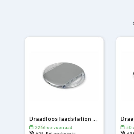
Draadloos laadstation 5W
2266
op voorraad
50
o
ABS, Polycarbonate
AB