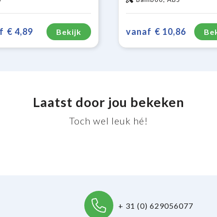
f
€ 4,89
vanaf
€ 10,86
Bekijk
Bek
Laatst door jou bekeken
Toch wel leuk hé!
+ 31 (0) 629056077