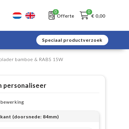
0
0
Offerte
€ 0,00
Speciaal productverzoek
oplader bamboe & RABS 15W
n personaliseer
e bewerking
kant (doorsnede: 84mm)