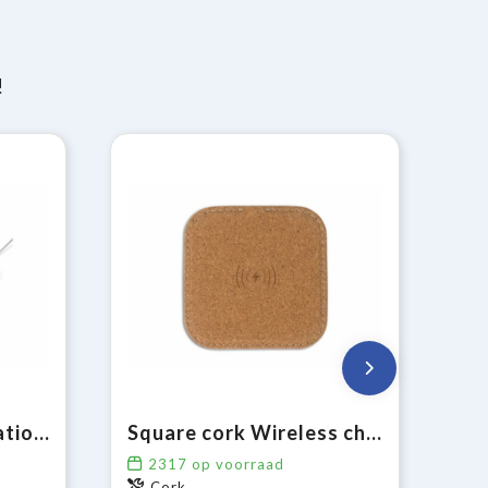
!
Draadloos oplaadstation bamboe 5W
Square cork Wireless charger 5W
2317
op voorraad
Cork