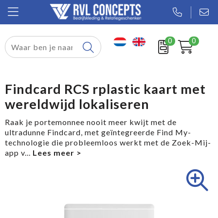
0
0
Relatiegeschenken
Textiel
Findcard RCS rplastic kaart met
wereldwijd lokaliseren
Tassen
Raak je portemonnee nooit meer kwijt met de
Sport
ultradunne Findcard, met geïntegreerde Find My-
technologie die probleemloos werkt met de Zoek-Mij-
Werkkleding
app v
...