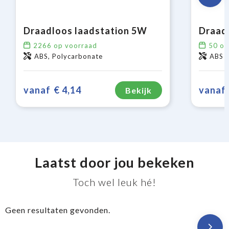
Draadloos laadstation 5W
2266
op voorraad
50
op
ABS, Polycarbonate
ABS
vanaf
€ 4,14
vanaf
Bekijk
Laatst door jou bekeken
Toch wel leuk hé!
Geen resultaten gevonden.