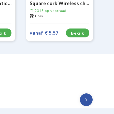
Draadloos oplaadstation bamboe 5W
Square cork Wireless charger 5W
2318
op voorraad
Cork
vanaf
€ 5,57
ijk
Bekijk