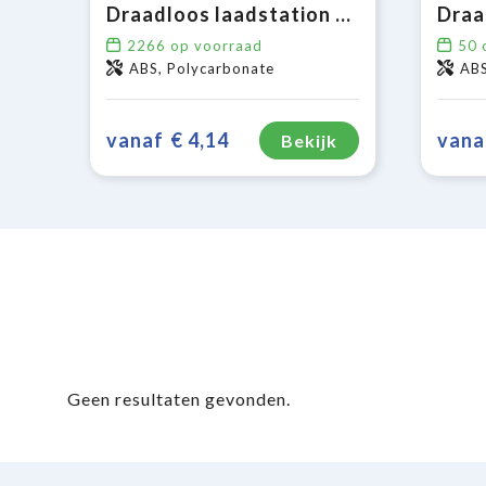
Draadloos laadstation 5W
2266
op voorraad
50
o
ABS, Polycarbonate
AB
vanaf
€ 4,14
vana
Bekijk
Geen resultaten gevonden.