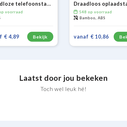
Draadloze telefoonstandaard 5W
p voorraad
548
op voorraad
S
Bamboo, ABS
f
€ 4,89
vanaf
€ 10,86
Bekijk
Bek
Laatst door jou bekeken
Toch wel leuk hé!