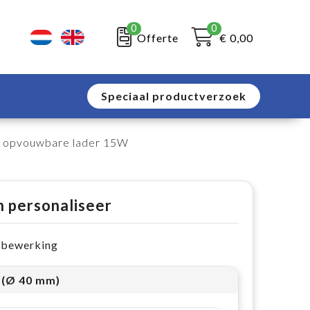
0
0
Offerte
€ 0,00
Speciaal productverzoek
-1 opvouwbare lader 15W
n personaliseer
e bewerking
1 (Ø 40 mm)