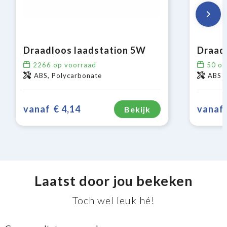
Draadloos laadstation 5W
2266
op voorraad
50
op
ABS, Polycarbonate
ABS
vanaf
€ 4,14
vanaf
Bekijk
Laatst door jou bekeken
Toch wel leuk hé!